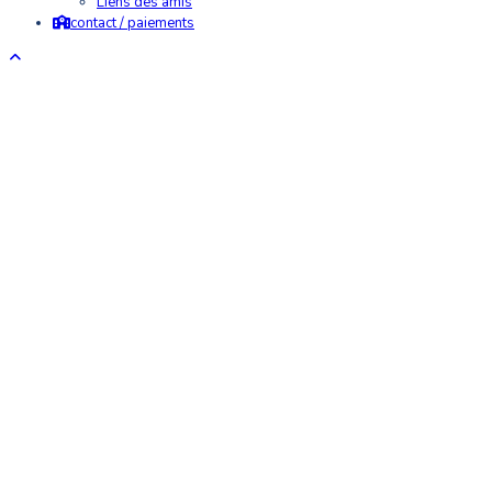
Liens des amis
contact / paiements