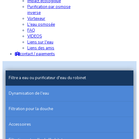
Impact écologique
Purification par osmose
inverse
Vortexeur
L'eau osmosée
FAQ
VIDEOS
Liens sur l'eau
Liens des amis
contact / paiements
Filtre a eau ou purificateur d'eau du robinet
Dynamisation de l'eau
Filtration pour la douche
Accessoires