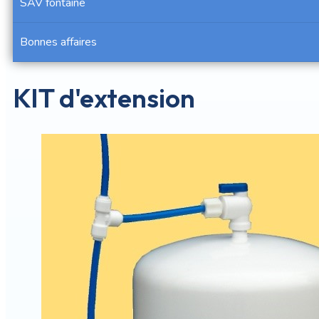
SAV fontaine
Bonnes affaires
KIT d'extension